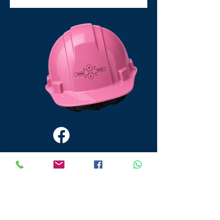
מירווח בטיחות והנדסה בע״מ